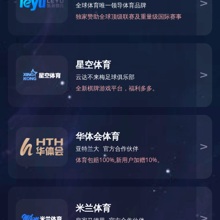
示
投资者关系
新闻资讯
加入我们

招贤纳士
员工福利
全球产业布局

搜索


千亿体育-千亿qianyi(中国)
当前位置：
千亿体育
/
社会责任
公司概况


社会责任